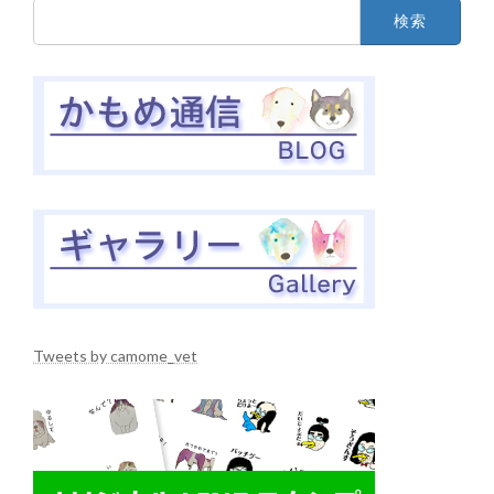
検
索:
Tweets by camome_vet