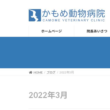
コ
ナ
ン
ビ
テ
ゲ
ン
ー
ツ
シ
ホームページ
院長あいさつ
へ
ョ
ス
ン
キ
に
ッ
移
プ
動
HOME
ブログ
2022年3月
2022年3月