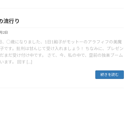
の流行り
3月2日
日、○歳になりました、1日1餡子がモットーのアラフィフの美魔
m子です。批判は甘んじて受け入れましょう！ ちなみに、プレゼン
だまだ受け付け中です。 さて、今、私の中で、空前の独楽ブーム
ます。 回す […]
続きを読む