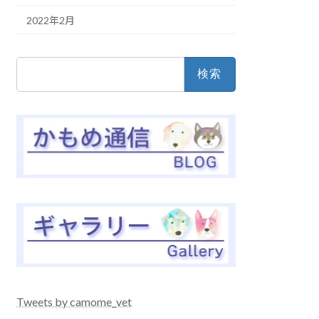
2022年2月
検
索:
Tweets by camome_vet