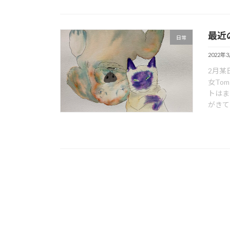
最近
日常
2022年
2月某
女To
トはま
がきてい