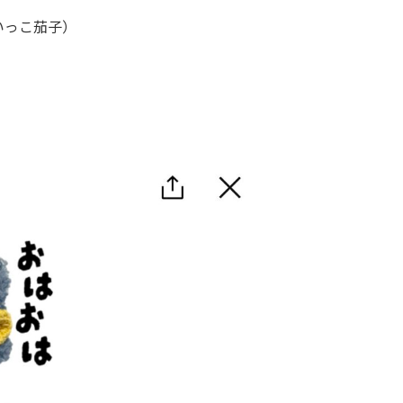
いっこ茄子）
。