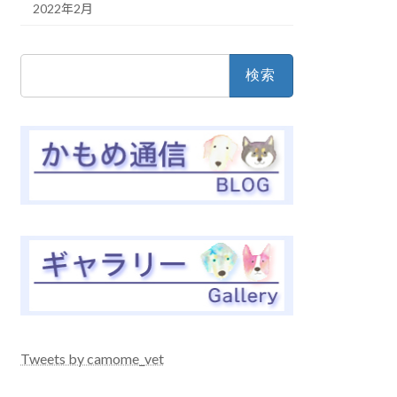
2022年2月
検
索:
Tweets by camome_vet