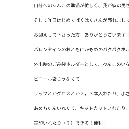
自分へのあんこの準備が忙しく、我が家の男性
新
日
時
そして昨日はじめてぱくぱくさんが売れまして
:
お迎えして下さった方、ありがとうごいます
バレンタインのおともにかもめのパクパクホ
外出時のごみ袋ホルダーとして、わんこのい
ビニール袋じゃなくて
リップとかグロスとか２，３本入れたり、小さ
あめちゃんいれたり、キットカットいれたり
実印いれたり（？）できる！便利！