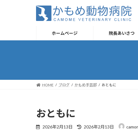
コ
ナ
ン
ビ
テ
ゲ
ン
ー
ツ
シ
ホームページ
院長あいさつ
へ
ョ
ス
ン
キ
に
ッ
移
プ
動
HOME
ブログ
かもめ手芸部
おともに
おともに
最
2026年2月13日
2026年2月13日
camo
終
更