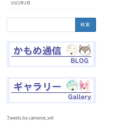
2022年2月
検
索:
Tweets by camome_vet