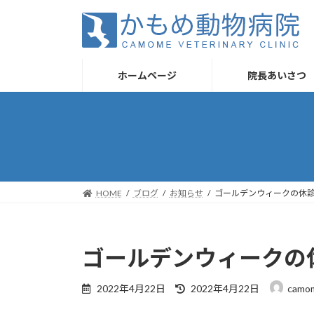
コ
ナ
ン
ビ
テ
ゲ
ン
ー
ツ
シ
ホームページ
院長あいさつ
へ
ョ
ス
ン
キ
に
ッ
移
プ
動
HOME
ブログ
お知らせ
ゴールデンウィークの休
ゴールデンウィークの
最
2022年4月22日
2022年4月22日
camo
終
更