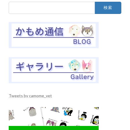
検
索:
Tweets by camome_vet