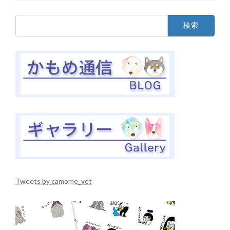
検
索:
Tweets by camome_vet